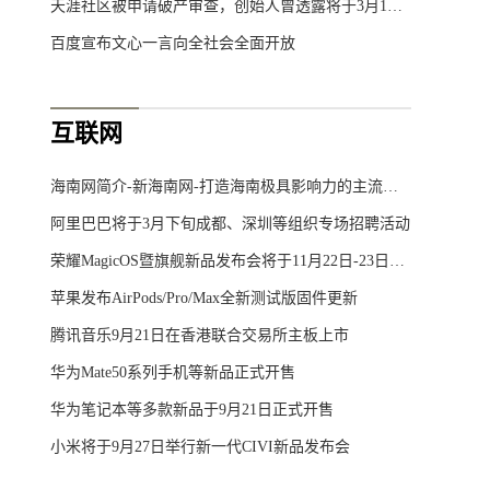
天涯社区被申请破产审查，创始人曾透露将于3月1日重启
百度宣布文心一言向全社会全面开放
互联网
海南网简介-新海南网-打造海南极具影响力的主流综合门户网站
阿里巴巴将于3月下旬成都、深圳等组织专场招聘活动
荣耀MagicOS暨旗舰新品发布会将于11月22日-23日举行
苹果发布AirPods/Pro/Max全新测试版固件更新
腾讯音乐9月21日在香港联合交易所主板上市
华为Mate50系列手机等新品正式开售
华为笔记本等多款新品于9月21日正式开售
小米将于9月27日举行新一代CIVI新品发布会