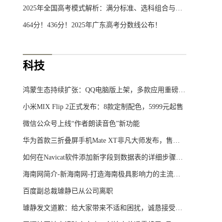
2025年全国高考模式解析：满分标准、选科组合与省份分布
464分！436分！2025年广东高考分数线公布！
科技
鸿蒙生态持续扩张：QQ电脑版上架，多款应用重磅更新
小米MIX Flip 2正式发布：8款定制配色，5999元起售
微信公众号上线“作者朗读音色”新功能
华为首款三折叠屏手机Mate XT非凡大师发布，售价19999元起
如何在Navicat软件添加新字段到数据表的详细步骤及教程
海南网简介-新海南网-打造海南极具影响力的主流综合门户网站
百度副总裁璩静已从公司离职
璩静发文道歉：给大家带来不适和困扰，诚恳接受批评