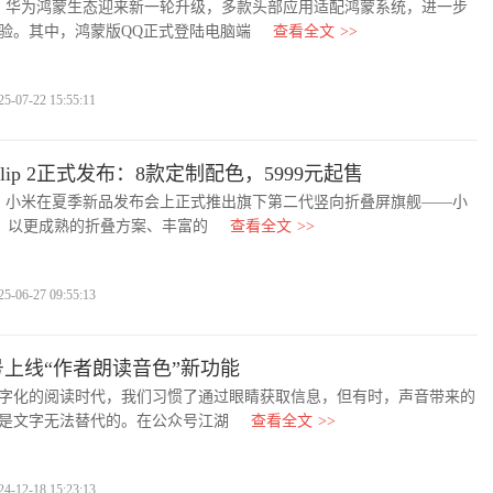
华为鸿蒙生态迎来新一轮升级，多款头部应用适配鸿蒙系统，进一步
验。其中，鸿蒙版QQ正式登陆电脑端
查看全文
>>
7-22 15:55:11
Flip 2正式发布：8款定制配色，5999元起售
小米在夏季新品发布会上正式推出旗下第二代竖向折叠屏旗舰——小
ip 2，以更成熟的折叠方案、丰富的
查看全文
>>
6-27 09:55:13
上线“作者朗读音色”新功能
化的阅读时代，我们习惯了通过眼睛获取信息，但有时，声音带来的
是文字无法替代的。在公众号江湖
查看全文
>>
2-18 15:23:13