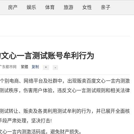
房产
娱乐
体育
旅游
女性
亲子
的文心一言测试账号牟利行为
4 来源：广东都市网
繁體
复制
个别电商、网络平台及社群中，出现贩卖百度文心一言内测激
测试秩序，伤害用户体验，违反文心一言测试规则和相关法律
试转让、贩卖及各类利用测试牟利的行为，并已展开全面核
手段严肃处理，坚决打击!
心一言内测激活码或，避免财产损失。