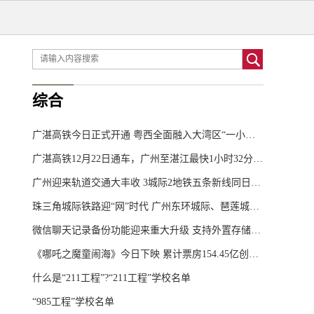
综合
广湛高铁今日正式开通 粤西全面融入大湾区“一小时生活圈”
广湛高铁12月22日通车，广州至湛江最快1小时32分可达
广州迎来轨道交通大丰收 3城际2地铁五条新线同日开通
珠三角城际铁路迎“网”时代 广州东环城际、琶莲城际、广惠城际北延段同日开通
微信聊天记录备份功能迎来重大升级 支持外置存储与自动备份
《哪吒之魔童闹海》今日下映 累计票房154.45亿创华语影史新纪录
什么是“211工程”?“211工程”学校名单
“985工程”学校名单