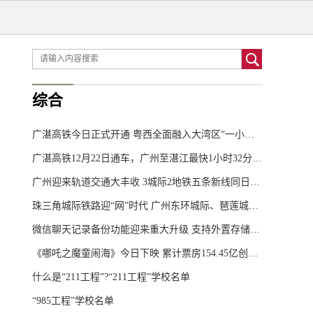
综合
广湛高铁今日正式开通 粤西全面融入大湾区“一小时生活圈”
广湛高铁12月22日通车，广州至湛江最快1小时32分可达
广州迎来轨道交通大丰收 3城际2地铁五条新线同日开通
珠三角城际铁路迎“网”时代 广州东环城际、琶莲城际、广惠城际北延段同日开通
微信聊天记录备份功能迎来重大升级 支持外置存储与自动备份
《哪吒之魔童闹海》今日下映 累计票房154.45亿创华语影史新纪录
什么是“211工程”?“211工程”学校名单
“985工程”学校名单