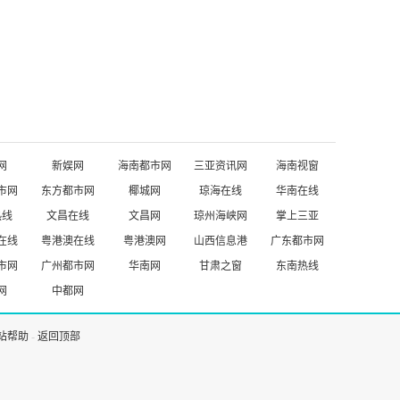
网
新娱网
海南都市网
三亚资讯网
海南视窗
市网
东方都市网
椰城网
琼海在线
华南在线
热线
文昌在线
文昌网
琼州海峡网
掌上三亚
在线
粤港澳在线
粤港澳网
山西信息港
广东都市网
市网
广州都市网
华南网
甘肃之窗
东南热线
网
中都网
站帮助
-
返回顶部