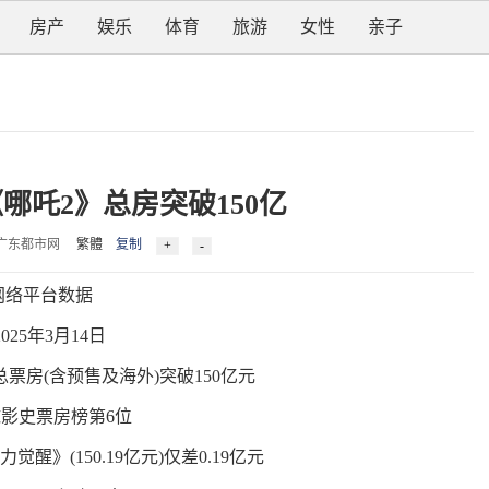
房产
娱乐
体育
旅游
女性
亲子
哪吒2》总房突破150亿
6 来源：广东都市网
繁體
复制
网络平台数据
025年3月14日
票房(含预售及海外)突破150亿元
影史票房榜第6位
醒》(150.19亿元)仅差0.19亿元