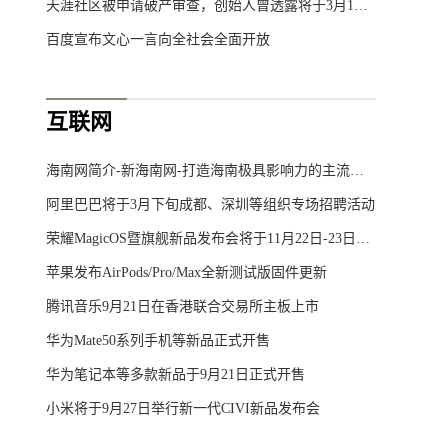
天涯社区被申请破产审查，创始人曾透露将于3月1日重启
百度宣布文心一言向全社会全面开放
互联网
海南网简介-新海南网-打造海南极具影响力的主流综合门户网站
阿里巴巴将于3月下旬成都、深圳等组织专场招聘活动
荣耀MagicOS暨旗舰新品发布会将于11月22日-23日举行
苹果发布AirPods/Pro/Max全新测试版固件更新
腾讯音乐9月21日在香港联合交易所主板上市
华为Mate50系列手机等新品正式开售
华为笔记本等多款新品于9月21日正式开售
小米将于9月27日举行新一代CIVI新品发布会