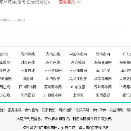
东环城际(番禺-白云机场北)、
查看全文
>>
9-28 17:40:21
海南网
海南热线
海南在线
中国海南网
新海南网
广东
亚视窗
财经在线
东方在线
东方视窗
海峡资讯网
海峡都
亚在线
三亚热线
三亚信息网
三亚都市网
海口之窗
海口
亚旅游网
博鳌网
山西视窗
黑龙江视窗
湖南都市网
大湾区
西在线
四川都市网
苏州都市网
山东视窗
深圳都市网
上海都
宁在线
华南视窗
广西都市网
上海网
河南视窗
都讯
我们
-
服务条款
-
合作咨询
-
联系我们
-
网站地图
-
法律声明
-
合作伙伴
-
公益活动
-
网
本网所刊载信息，不代表本网观点。刊用本网稿件须书面授权。
欢迎您访问广东都市网，如需合作，
请点击QQ在线咨询