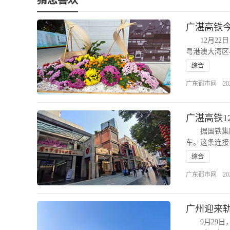
猜您喜欢
广湛高铁今
12月22日
粤港澳大湾区
综合
广东都市网 2025-1
广湛高铁1
据国铁集团消
车。这条连接
综合
广东都市网 2025-1
广州迎来轨
9月29日，