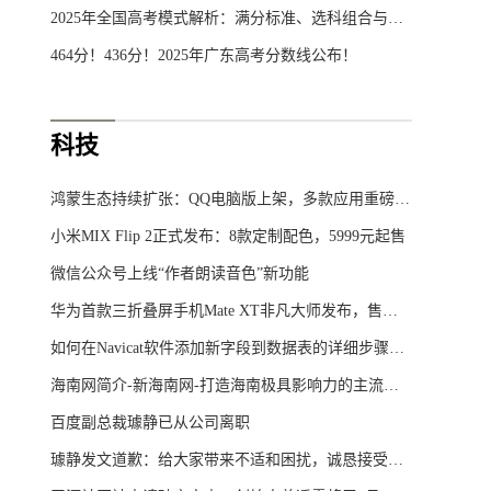
2025年全国高考模式解析：满分标准、选科组合与省份分布
464分！436分！2025年广东高考分数线公布！
科技
鸿蒙生态持续扩张：QQ电脑版上架，多款应用重磅更新
小米MIX Flip 2正式发布：8款定制配色，5999元起售
微信公众号上线“作者朗读音色”新功能
华为首款三折叠屏手机Mate XT非凡大师发布，售价19999元起
如何在Navicat软件添加新字段到数据表的详细步骤及教程
海南网简介-新海南网-打造海南极具影响力的主流综合门户网站
百度副总裁璩静已从公司离职
璩静发文道歉：给大家带来不适和困扰，诚恳接受批评