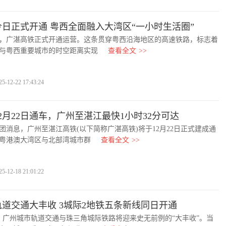
日正式开通 粤西全面融入大湾区“一小时生活圈”
，广湛高铁正式开通运营。这条贯穿粤西沿海地区的高速铁路，标志着
与粤西重要城市的时空距离实现
查看全文
>>
2-22 17:43:24
2月22日通车，广州至湛江最快1小时32分可达
息，广州至湛江高铁(以下简称广湛高铁)将于12月22日正式建成通
粤港澳大湾区与北部湾城市群
查看全文
>>
2-18 21:01:22
道交通大丰收 3城际2地铁五条新线同日开通
广州城市轨道交通与珠三角城际铁路将迎来史无前例的“大丰收”。当